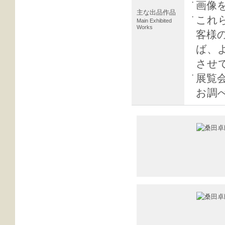
・
画像
主な出品作品
・
これ
Main Exhibited
Works
客様
ば、
させ
・
展覧
お調