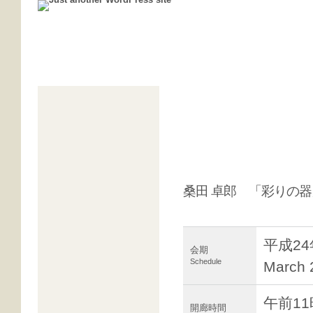
過去の展覧会
桑田 卓郎 「彩りの
平成24
会期
Schedule
March 
午前1
開廊時間