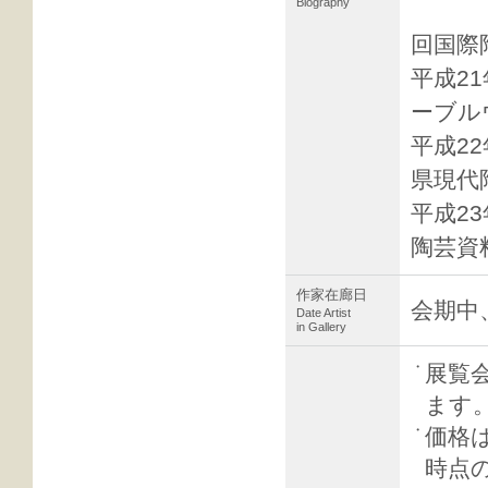
Biography
第2
回国際
平成2
ーブル
平成2
県現代
平成2
陶芸資
作家在廊日
会期中
Date Artist
in Gallery
・
展覧
ます
・
価格
時点