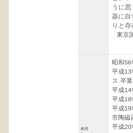
うに思
器に自
りと存
東京国
昭和5
平成1
ス 卒業
平成1
平成1
平成1
市陶磁
平成2
略歴