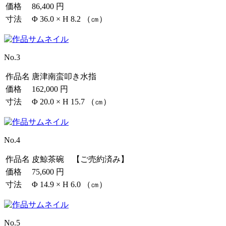
価格
86,400 円
寸法
Φ 36.0 × H 8.2 （㎝）
No.3
作品名
唐津南蛮叩き水指
価格
162,000 円
寸法
Φ 20.0 × H 15.7 （㎝）
No.4
作品名
皮鯨茶碗 【ご売約済み】
価格
75,600 円
寸法
Φ 14.9 × H 6.0 （㎝）
No.5