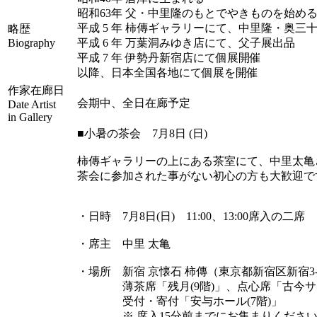
昭和63年 父・中里隆のもとでやきものを始め
平成 5 年 柿傳ギャラリーにて、中里隆・奥三
略歴
Biography
平成 6 年 万葉洞みゆき店にて、父子展出品
平成 7 年 伊勢丹新宿店にて個展開催
以降、日本全国各地にて個展を開催
作家在廊日
会期中、全日在廊予定
Date Artist
in Gallery
■小暑の茶会 7月8日 (日)
柿傳ギャラリーの上にある茶室にて、中里太亀
茶会に参加された事がない初心の方も大歓迎で
・日時 7月8日(日) 11:00、13:00席入の二席
・席主 中里 太亀
・場所 新宿 京懐石 柿傳（東京都新宿区新宿3-3
薄茶席「残月(9階)」、点心席「古今サロ
受付・寄付「安与ホール(7階)」
※ 席入15分前までにお集まりください