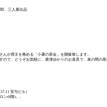
る
十郎、三人展出品
さんが席主を務める「小暑の茶会」を開催致します。
すので、どうぞお気軽に、唐津ゆかりのお道具で、束の間の茶
7-11 安与ビル）
ン(6階)」、
。