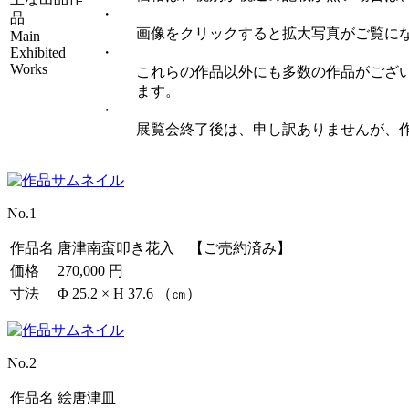
・
品
画像をクリックすると拡大写真がご覧に
Main
Exhibited
・
Works
これらの作品以外にも多数の作品がござ
ます。
・
展覧会終了後は、申し訳ありませんが、
No.1
作品名
唐津南蛮叩き花入 【ご売約済み】
価格
270,000 円
寸法
Φ 25.2 × H 37.6 （㎝）
No.2
作品名
絵唐津皿