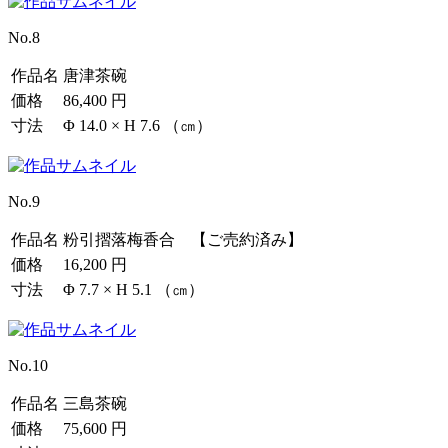
No.8
作品名
唐津茶碗
価格
86,400 円
寸法
Φ 14.0 × H 7.6 （㎝）
No.9
作品名
粉引摺落梅香合 【ご売約済み】
価格
16,200 円
寸法
Φ 7.7 × H 5.1 （㎝）
No.10
作品名
三島茶碗
価格
75,600 円