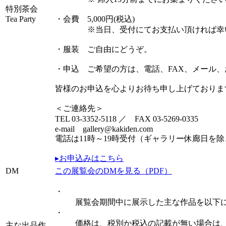
特別茶会
Tea Party
・会費 5,000円(税込)
※当日、受付にてお支払い頂ければ幸
・服装 ご自由にどうぞ。
・申込 ご希望の方は、電話、FAX、メール
皆様のお申込を心よりお待ち申し上げておりま
＜ご連絡先＞
TEL 03-3352-5118 ／ FAX 03-5269-0335
e-mail gallery@kakiden.com
電話は11時～19時受付（ギャラリー休廊日を
▸お申込みはこちら
DM
この展覧会のDMを見る（PDF）
・
展覧会期間中に展示した主な作品を以下
・
価格は、税別か税込の記載が無い場合は
主な出品作