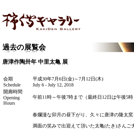
過去の展覧会
唐津作陶卅年 中里太亀 展
会期
平成30年7月6日(金)～7月12日(木)
Schedule
July 6 - July 12, 2018
開廊時間
午前11時～午後7時まで（最終日12日は午後5
Opening
Hours
春爛漫な卯月の昼下がり、久々に唐津の隆太窯
満面の笑みで出迎えて頂いた太亀(たき)さんご