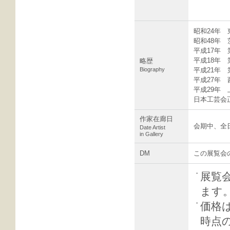
昭和24年
昭和48年
平成17年 
平成18年 
略歴
Biography
平成21年 
平成27年 
平成29年 
日本工芸会
作家在廊日
会期中、全
Date Artist
in Gallery
DM
この展覧会の
・
展覧
ます
・
価格
時点