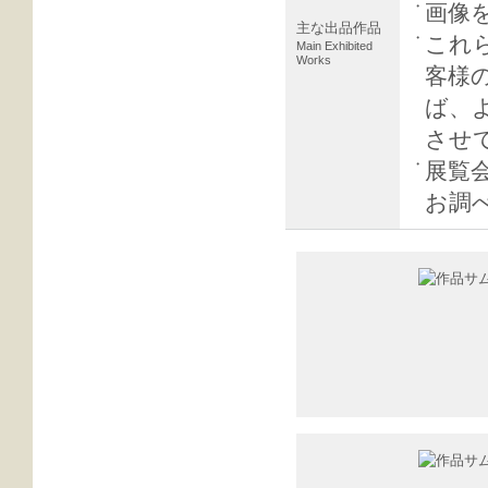
・
画像
主な出品作品
・
これ
Main Exhibited
Works
客様
ば、
させ
・
展覧
お調