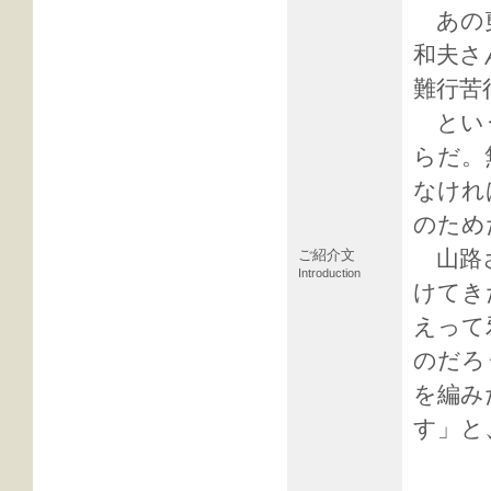
あの剪
和夫さ
難行苦
という
らだ。
なけれ
のため
山路さ
ご紹介文
Introduction
けてき
えって
のだろ
を編み
す」と