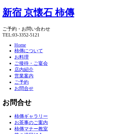
新宿 京懐石 柿傳
ご予約・お問い合わせ
TEL:03-3352-5121
Home
柿傳について
お料理
ご接待・ご宴会
店内紹介
営業案内
ご予約
お問合せ
お問合せ
柿傳ギャラリー
お茶事のご案内
柿傳マナー教室