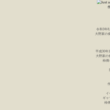
令和3年8
大野家の食
平成30年1
大野家の
柿傳
イ
ギャ
柿