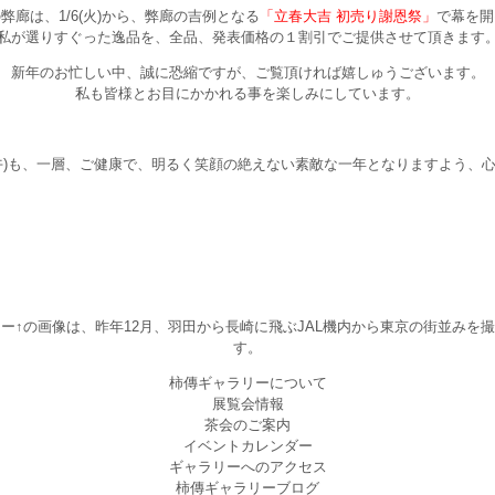
弊廊は、1/6(火)から、弊廊の吉例となる
「立春大吉 初売り謝恩祭」
で幕を開
私が選りすぐった逸品を、全品、発表価格の１割引でご提供させて頂きます
新年のお忙しい中、誠に恐縮ですが、ご覧頂ければ嬉しゅうございます。
私も皆様とお目にかかれる事を楽しみにしています。
午)も、一層、ご健康で、明るく笑顔の絶えない素敵な一年となりますよう、
↑の画像は、昨年12月、羽田から長崎に飛ぶJAL機内から東京の街並み
す。
柿傳ギャラリーについて
展覧会情報
茶会のご案内
イベントカレンダー
ギャラリーへのアクセス
柿傳ギャラリーブログ