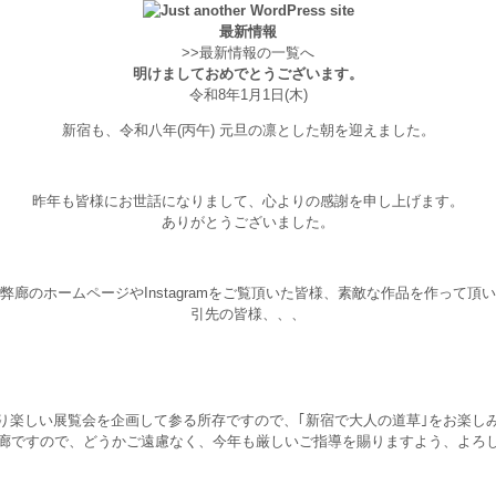
最新情報
>>最新情報の一覧へ
明けましておめでとうございます。
令和8年1月1日(木)
新宿も、令和八年(丙午) 元旦の凛とした朝を迎えました。
昨年も皆様にお世話になりまして、心よりの感謝を申し上げます。
ありがとうございました。
廊のホームページやInstagramをご覧頂いた皆様、素敵な作品を作って
引先の皆様、、、
り楽しい展覧会を企画して参る所存ですので、｢新宿で大人の道草｣をお楽し
廊ですので、どうかご遠慮なく、今年も厳しいご指導を賜りますよう、よろ